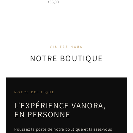
€55,00
BOUTIQUE
30 RUE HENRI BARBUSSE,
VISITEZ-NOUS
NOTRE BOUTIQUE
NANTERRE
NOTRE BOUTIQUE
L'EXPÉRIENCE VANORA,
EN PERSONNE
Poussez la porte de notre boutique et laissez-vous